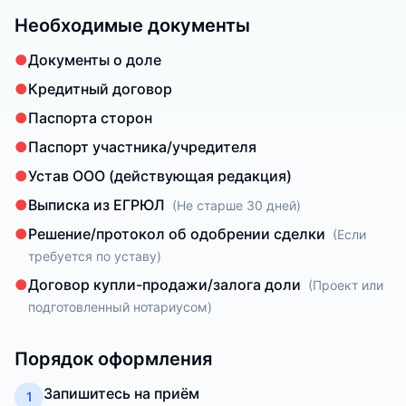
Необходимые документы
●
Документы о доле
●
Кредитный договор
●
Паспорта сторон
●
Паспорт участника/учредителя
●
Устав ООО (действующая редакция)
●
Выписка из ЕГРЮЛ
(
Не старше 30 дней
)
●
Решение/протокол об одобрении сделки
(
Если
требуется по уставу
)
●
Договор купли-продажи/залога доли
(
Проект или
подготовленный нотариусом
)
Порядок оформления
Запишитесь на приём
1