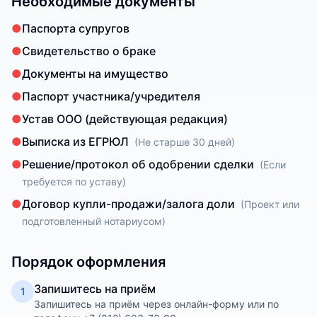
Необходимые документы
●
Паспорта супругов
●
Свидетельство о браке
●
Документы на имущество
●
Паспорт участника/учредителя
●
Устав ООО (действующая редакция)
●
Выписка из ЕГРЮЛ
(
Не старше 30 дней
)
●
Решение/протокол об одобрении сделки
(
Если
требуется по уставу
)
●
Договор купли-продажи/залога доли
(
Проект или
подготовленный нотариусом
)
Порядок оформления
Запишитесь на приём
1
Запишитесь на приём через онлайн-форму или по