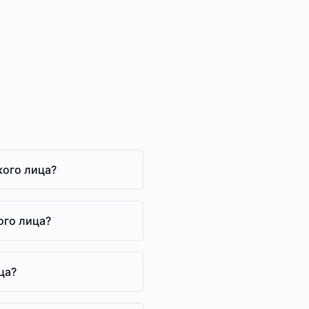
кого лица?
ого лица?
ца?