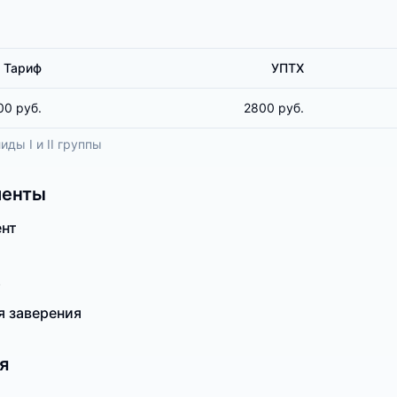
Тариф
УПТХ
00 руб.
2800 руб.
ды I и II группы
менты
нт
Ф
я заверения
я