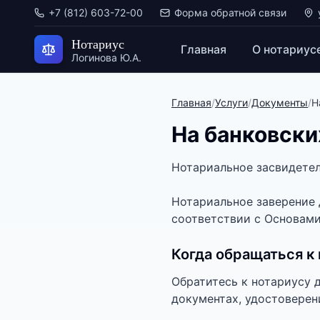
+7 (812) 603-72-00
Форма обратной связи
Нотариус
Главная
О нотариус
Логинова Ю.А.
Главная
/
Услуги
/
Документы
/
Н
На банковски
Нотариальное засвидетел
Нотариальное заверение 
соответствии с Основами
Когда обращаться к
Обратитесь к нотариусу 
документах, удостоверен