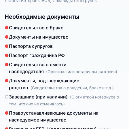
Льготы:
Ветераны ВОВ, Инвалиды I и II группы
Необходимые документы
●
Свидетельство о браке
●
Документы на имущество
●
Паспорта супругов
●
Паспорт гражданина РФ
●
Свидетельство о смерти
наследодателя
(
Оригинал или нотариальная копия
)
●
Документы, подтверждающие
родство
(
Свидетельства о рождении, браке и т.д.
)
○
Завещание (при наличии)
(
С отметкой нотариуса о
том, что оно не отменялось
)
●
Правоустанавливающие документы на
наследуемое имущество